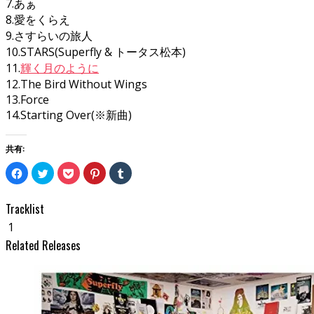
7.あぁ
8.愛をくらえ
9.さすらいの旅人
10.STARS(Superfly & トータス松本)
11.
輝く月のように
12.The Bird Without Wings
13.Force
14.Starting Over(※新曲)
共有:
Facebook
ク
ク
ク
ク
で
リ
リ
リ
リ
共
ッ
ッ
ッ
ッ
有
ク
ク
ク
ク
す
し
し
し
し
Tracklist
る
て
て
て
て
に
Twitter
Pocket
Pinterest
Tumblr
1
は
で
で
で
で
ク
共
シ
共
共
Related Releases
リ
有
ェ
有
有
ッ
(新
ア
(新
(新
ク
し
(新
し
し
し
い
し
い
い
て
ウ
い
ウ
ウ
く
ィ
ウ
ィ
ィ
だ
ン
ィ
ン
ン
さ
ド
ン
ド
ド
い
ウ
ド
ウ
ウ