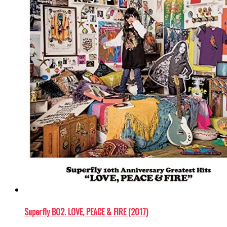
(新
で
ウ
で
で
し
開
で
開
開
い
き
開
き
き
ウ
ま
き
ま
ま
ィ
す)
ま
す)
す)
ン
す)
ド
ウ
で
開
き
ま
す)
Superfly B02. LOVE, PEACE & FIRE (2017)