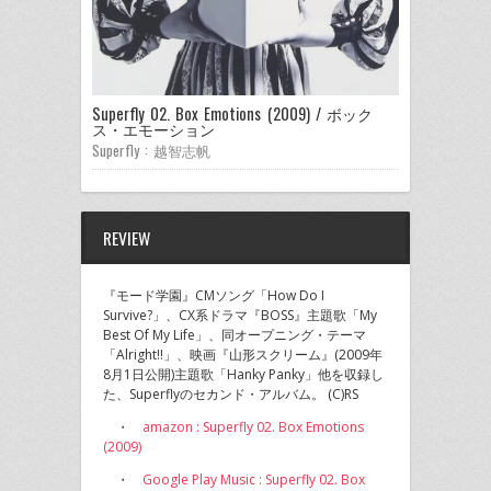
Superfly 02. Box Emotions (2009) / ボック
ス・エモーション
Superfly : 越智志帆
REVIEW
『モード学園』CMソング「How Do I
Survive?」、CX系ドラマ『BOSS』主題歌「My
Best Of My Life」、同オープニング・テーマ
「Alright!!」、映画『山形スクリーム』(2009年
8月1日公開)主題歌「Hanky Panky」他を収録し
た、Superflyのセカンド・アルバム。 (C)RS
・
amazon : Superfly 02. Box Emotions
(2009)
・
Google Play Music : Superfly 02. Box