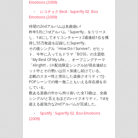
Emotions (2009)
・
レコチョク Best : Superfly 02. Box
Emotions (2009)
待望の2ndアルバムは名曲揃い!
昨年5月に1stアルバム「Superfly」をリリース
し、1stにしてオリコンチャート2週連続1位を獲
得し55万枚超を記録したSuperfly。
その後シングル「How Do I Survive?」がヒッ
ト、今年に入ってもドラマ「BOSS」の主題歌
「My Best Of My Life」、オープニングテーマ
「Alright!!」(※配信限定シングル)が現在連続ヒ
ット中とその勢いは日々加速し続けている。
志帆のスター性と突出した楽曲クオリティでJ-
POPシーンでの唯一無二ともいえる存在感を示
している。
数ある楽曲の中から拘り抜いた全13曲は、全曲
シングル!と言えるほどのハイクオリティ。1stを
超える超強力な2ndアルバムが完成した。
・
Spotify : Superfly 02. Box Emotions
(2009)