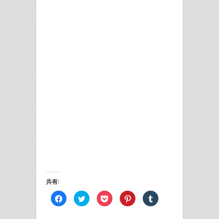
共有:
Facebook
ク
ク
ク
ク
で
リ
リ
リ
リ
共
ッ
ッ
ッ
ッ
有
ク
ク
ク
ク