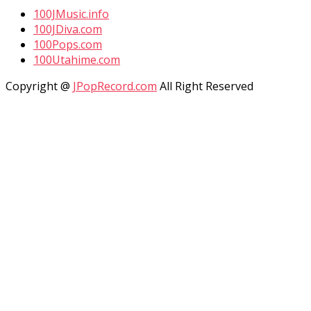
100JMusic.info
100JDiva.com
100Pops.com
100Utahime.com
Copyright @
JPopRecord.com
All Right Reserved