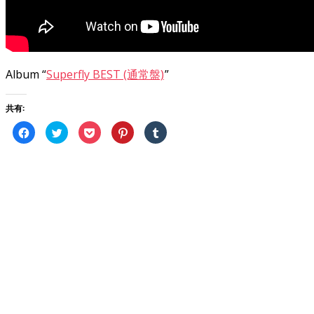
Album “
Superfly BEST (通常盤)
”
共有:
Facebook
ク
ク
ク
ク
で
リ
リ
リ
リ
共
ッ
ッ
ッ
ッ
有
ク
ク
ク
ク
す
し
し
し
し
る
て
て
て
て
に
Twitter
Pocket
Pinterest
Tumblr
は
で
で
で
で
ク
共
シ
共
共
リ
有
ェ
有
有
ッ
(新
ア
(新
(新
ク
し
(新
し
し
し
い
し
い
い
て
ウ
い
ウ
ウ
く
ィ
ウ
ィ
ィ
だ
ン
ィ
ン
ン
さ
ド
ン
ド
ド
い
ウ
ド
ウ
ウ
(新
で
ウ
で
で
し
開
で
開
開
い
き
開
き
き
ウ
ま
き
ま
ま