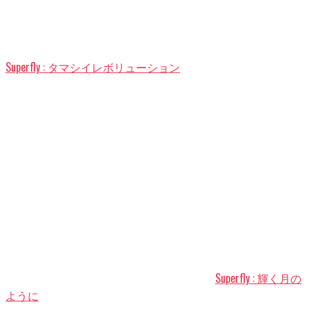
ィ
す)
ま
す)
す)
ン
す)
ド
ウ
で
開
き
ま
Superfly : タマシイレボリューション
す)
Superfly : 輝く月の
ように