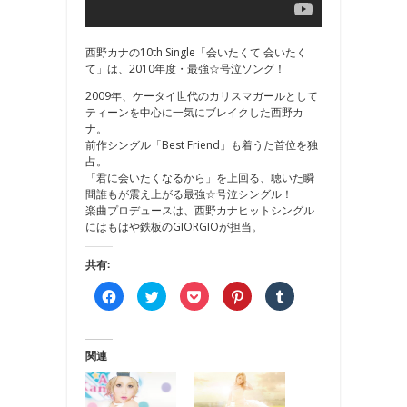
西野カナの10th Single「会いたくて 会いたく
て」は、2010年度・最強☆号泣ソング！
2009年、ケータイ世代のカリスマガールとして
ティーンを中心に一気にブレイクした­西野カ
ナ。
前作シングル「Best Friend」も着うた首位を独
占。
「君に会いたくなるから」を上回る、聴いた瞬
間誰もが震え上がる最強☆号泣シングル！
楽曲プロデュースは、西野カナヒットシングル
にはもはや鉄板のGIORGIOが担当。
共有:
Facebook
ク
ク
ク
ク
で
リ
リ
リ
リ
共
ッ
ッ
ッ
ッ
有
ク
ク
ク
ク
す
し
し
し
し
る
て
て
て
て
関連
に
Twitter
Pocket
Pinterest
Tumblr
は
で
で
で
で
ク
共
シ
共
共
リ
有
ェ
有
有
ッ
(新
ア
(新
(新