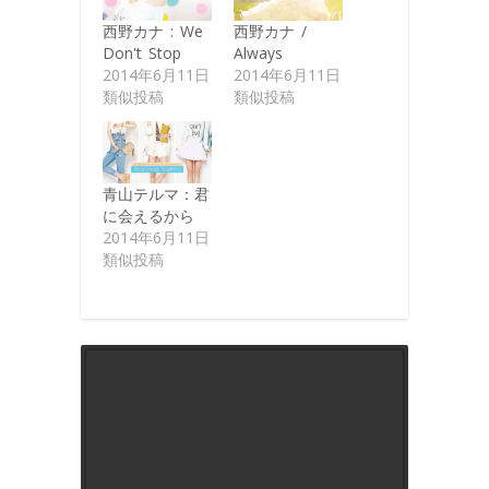
ク
し
(新
し
し
し
い
し
い
い
西野カナ : We
西野カナ /
て
ウ
い
ウ
ウ
く
ィ
ウ
ィ
ィ
Don't Stop
Always
だ
ン
ィ
ン
ン
さ
ド
ン
ド
ド
2014年6月11日
2014年6月11日
い
ウ
ド
ウ
ウ
類似投稿
類似投稿
(新
で
ウ
で
で
し
開
で
開
開
い
き
開
き
き
ウ
ま
き
ま
ま
ィ
す)
ま
す)
す)
ン
す)
ド
ウ
青山テルマ：君
で
に会えるから
開
き
2014年6月11日
ま
す)
類似投稿