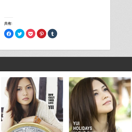
共有:
Facebook
ク
ク
ク
ク
で
リ
リ
リ
リ
共
ッ
ッ
ッ
ッ
有
ク
ク
ク
ク
す
し
し
し
し
る
て
て
て
て
に
Twitter
Pocket
Pinterest
Tumblr
は
で
で
で
で
ク
共
シ
共
共
リ
有
ェ
有
有
ッ
(新
ア
(新
(新
ク
し
(新
し
し
し
い
し
い
い
て
ウ
い
ウ
ウ
く
ィ
ウ
ィ
ィ
だ
ン
ィ
ン
ン
さ
ド
ン
ド
ド
い
ウ
ド
ウ
ウ
(新
で
ウ
で
で
し
開
で
開
開
い
き
開
き
き
ウ
ま
き
ま
ま
ィ
す)
ま
す)
す)
ン
す)
ド
ウ
で
開
き