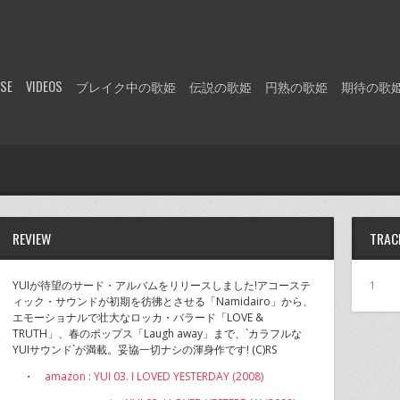
ASE
VIDEOS
ブレイク中の歌姫
伝説の歌姫
円熟の歌姫
期待の歌
REVIEW
TRAC
YUIが待望のサード・アルバムをリリースしました!アコーステ
1
ィック・サウンドが初期を彷彿とさせる「Namidairo」から、
エモーショナルで壮大なロッカ・バラード「LOVE &
TRUTH」、春のポップス「Laugh away」まで、`カラフルな
YUIサウンド`が満載。妥協一切ナシの渾身作です! (C)RS
・
amazon : YUI 03. I LOVED YESTERDAY (2008)