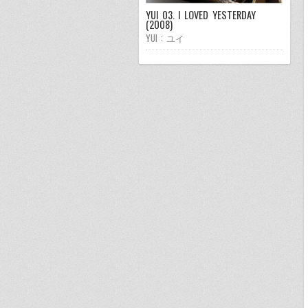
YUI 03. I LOVED YESTERDAY
(2008)
YUI : ユイ